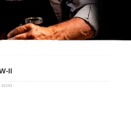
-II
：
82243