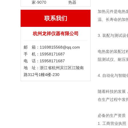
家-9070
热器
加热元件是电热
联系我们
温、长寿命的加
杭州龙祥仪器有限公司
3. 装配与测试设
邮 箱：1169815568@qq.com
电热套的装配过
手 机：15958171687
阻测试仪、耐压
电 话：15958171687
地 址：浙江省杭州滨江区江陵南
路312号1幢4楼-230
4. 自动化与智
随着科技的发展
在生产过程中发
必备的生产资质
1. 工商营业执照