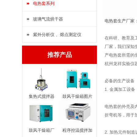
电热套系列
玻璃气流烘干器
电热套
生产厂家
紫外分析仪 、熔点测定仪
在科研、教育及
厂家，我们深知
推荐产品
产电热套所需的
杭州龙祥实验仪器
必备的生产设备
1. 金属加工设备
集热式搅拌器
鼓风干燥箱图片
电热套的外壳及
折弯机等，用于
鼓风干燥箱厂
程序控温搅拌加
2. 加热元件制造