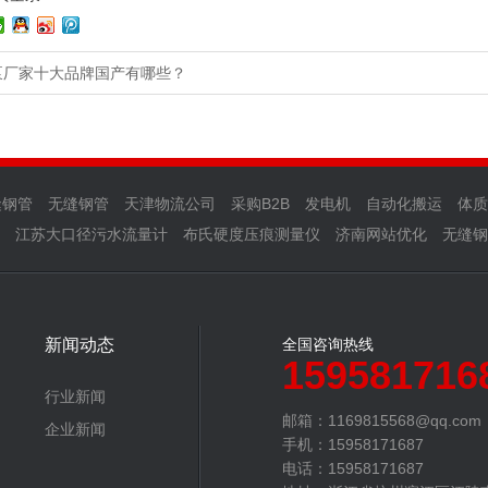
泵厂家十大品牌国产有哪些？
缝钢管
无缝钢管
天津物流公司
采购B2B
发电机
自动化搬运
体质
江苏大口径污水流量计
布氏硬度压痕测量仪
济南网站优化
无缝钢
新闻动态
全国咨询热线
159581716
行业新闻
邮箱：1169815568@qq.com‬
企业新闻
手机：15958171687
电话：15958171687