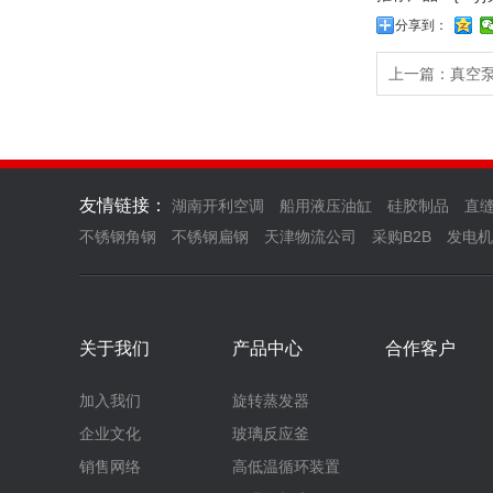
分享到：
上一篇：
真空
友情链接：
湖南开利空调
船用液压油缸
硅胶制品
直
不锈钢角钢
不锈钢扁钢
天津物流公司
采购B2B
发电机
关于我们
产品中心
合作客户
加入我们
旋转蒸发器
企业文化
玻璃反应釜
销售网络
高低温循环装置