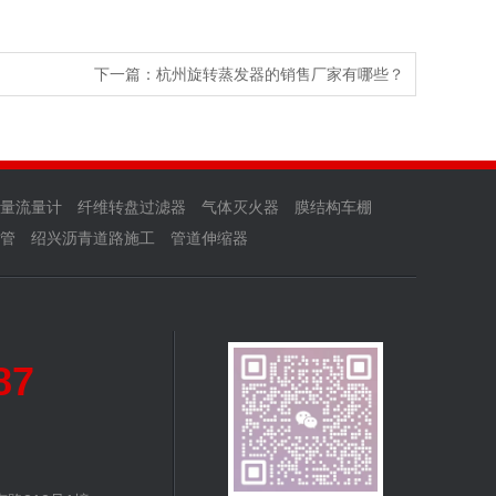
下一篇：
杭州旋转蒸发器的销售厂家有哪些？
量流量计
纤维转盘过滤器
气体灭火器
膜结构车棚
管
绍兴沥青道路施工
管道伸缩器
87